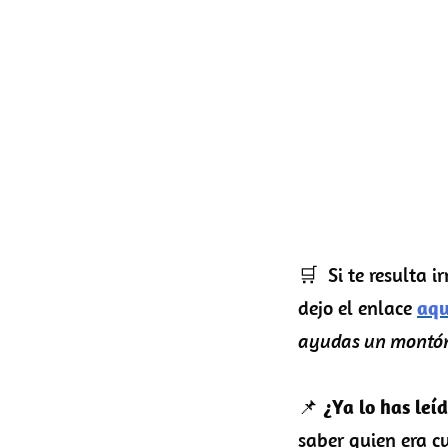
🛒 Si te resulta i
dejo el enlace
aqu
ayudas un montón
📌
¿Ya lo has leí
saber quien era c