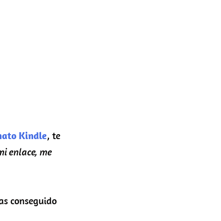
mato Kindle
, te
mi enlace, me
as conseguido