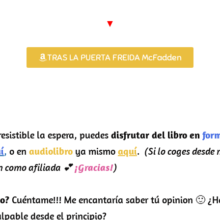
▼
TRAS LA PUERTA FREIDA McFadden
rresistible la espera, puedes
disfrutar del libro en
for
í
,
o en
audiolibro
ya mismo
aquí
.
(Si lo coges desde 
 como afiliada 💕
¡Gracias!
)
do?
Cuéntame!!! Me encantaría saber tú opinion 🙂 ¿H
ulpable desde el principio?