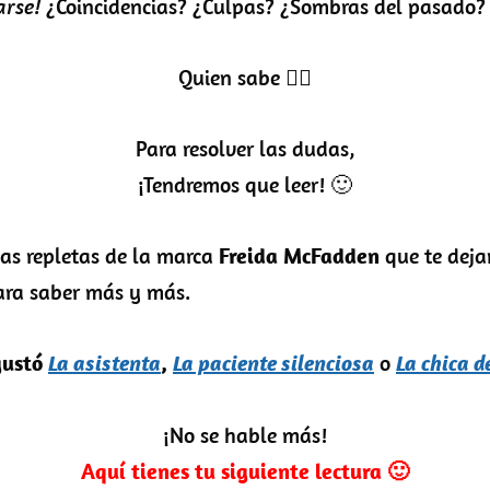
arse!
¿Coincidencias? ¿Culpas? ¿Sombras del pasado?
Quien sabe 🤷‍♀️
Para resolver las dudas,
¡Tendremos que leer! 🙂
s repletas de la marca
Freida McFadden
que te deja
ara saber más y más.
gustó
La asistenta
,
La paciente silenciosa
o
La chica d
¡No se hable más!
Aquí tienes tu siguiente lectura 🙂