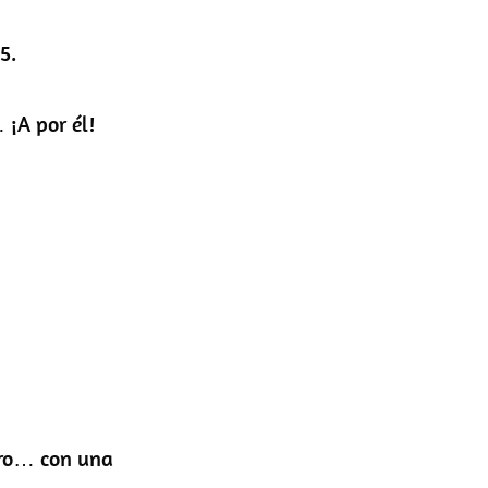
5.
 ¡A por él!
ero… con una