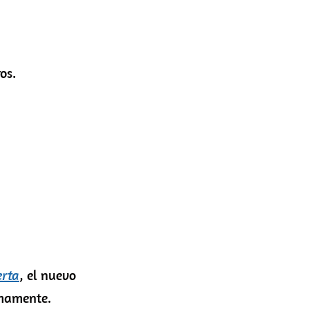
os.
erta
, el nuevo
imamente.