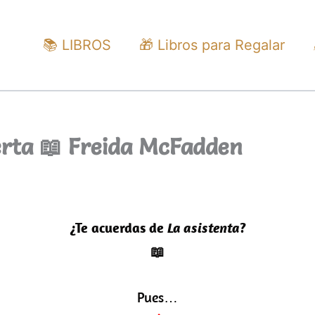
📚 LIBROS
🎁 Libros para Regalar
erta 📖 Freida McFadden
¿Te acuerdas de
La asistenta
?
📖
Pues…