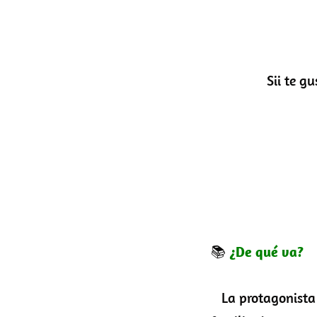
L
Sii te gus
📚
¿De qué va?
La protagonista e