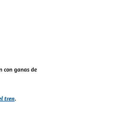
n con ganas de
el tren
.