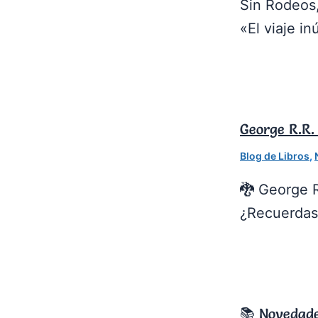
Sin Rodeos,
«El viaje i
George R.R.
Blog de Libros
,
🐉 George R
¿Recuerdas
📚 Novedade