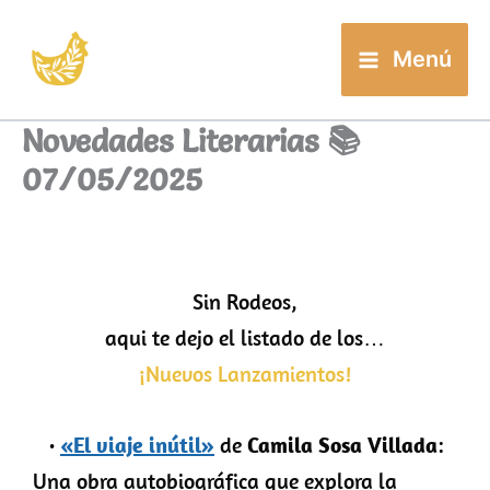
Buscar
Ir
al
Menú
contenido
Novedades Literarias 📚
07/05/2025
Sin Rodeos,
aqui te dejo el listado de los…
¡Nuevos Lanzamientos!
·
«El viaje inútil»
de
Camila Sosa Villada
:
Una obra autobiográfica que explora la