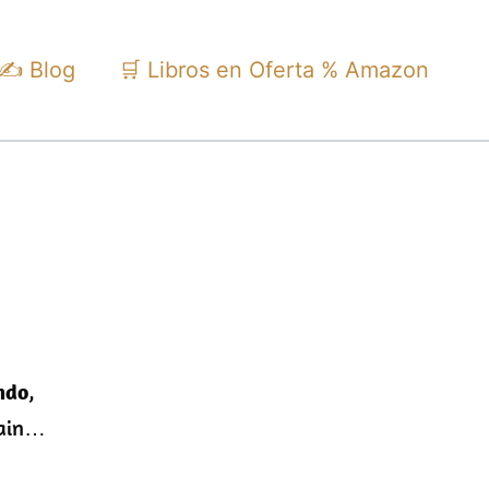
✍️ Blog
🛒 Libros en Oferta % Amazon
ndo
,
hain…