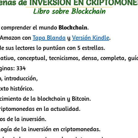
eñas de INVERSIÓN EN CRIPTOMON
Libro sobre Blockchain
comprender el mundo
Blockchain
.
 Amazon con
Tapa Blanda
y
Versión Kindle
.
sus lectores lo puntúan con 5 estrellas.
tiva, conceptual, tecnicismos, densa, completa, guí
inas: 334
, introducción,
istórico.
o de la blockchain y Bitcoin.
onedas en la actualidad.
la inversión.
e la inversión en criptomonedas.