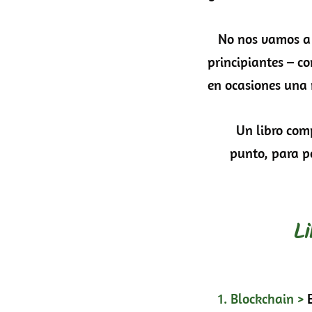
No nos vamos a en
principiantes – c
en ocasiones una 
Un libro compl
punto, para 
L
1. Blockchain >