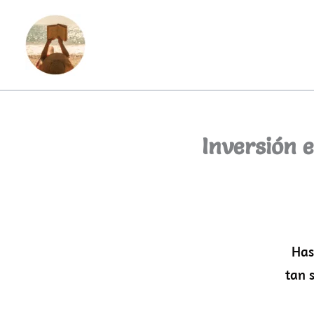
Buscar
Ir
al
contenido
Inversión 
Has
tan 