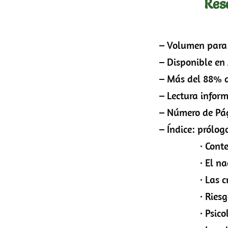
Res
– Volumen para 
– Disponible en
– Más del 88% de 
– Lectura informa
– Número de Pág
– Índice: prólogo
· Contexto h
· El nacimient
· Las criptom
· Riesgos de 
· Psicología d