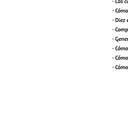
· Los ciclos d
· Cómo determin
· Diez estrate
· Compra y ma
· Generación 
· Cómo compon
· Cómo compr
· Cómo poner 