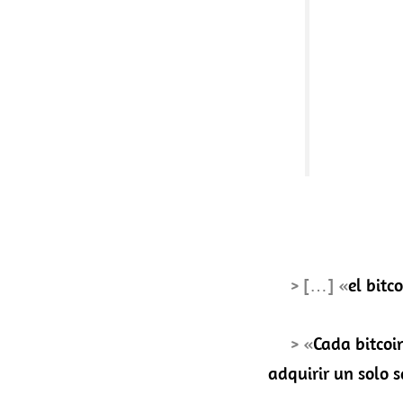
> […] «
el bitc
> «
Cada bitcoi
adquirir un solo s