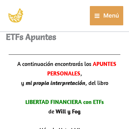
Buscar
Ir
al
Menú
contenido
ETFs Apuntes
A continuación encontrarás los
APUNTES
PERSONALES
,
y
mi propia interpretación
, del libro
LIBERTAD FINANCIERA con ETFs
de
Will y Fog