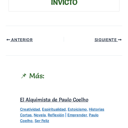
INVICTO
ANTERIOR
SIGUIENTE
📌 Más:
El Alquimista de Paulo Coelho
Creatividad
,
Espiritualidad
,
Estoicismo
,
Historias
Cortas
,
Novela
,
Reflexión
|
Emprender
,
Paulo
Coelho
,
Ser Feliz